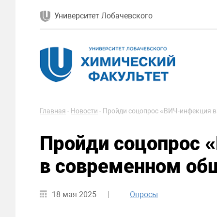
Университет Лобачевского
Главная
-
Новости
-
Пройди соцопрос «ВИЧ-инфекция в
Пройди соцопрос 
в современном об
18 мая 2025
Опросы