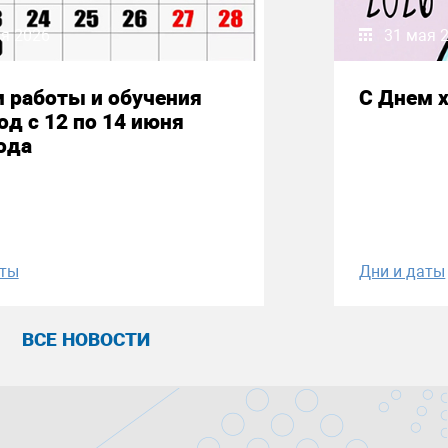
я 2026
31 мая 
 работы и обучения
С Днем 
од с 12 по 14 июня
ода
аты
Дни и даты
ВСЕ НОВОСТИ