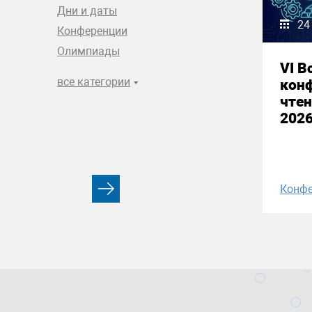
Дни и даты
24
Конференции
Олимпиады
VI В
все категории
кон
чтен
2026
Конфе