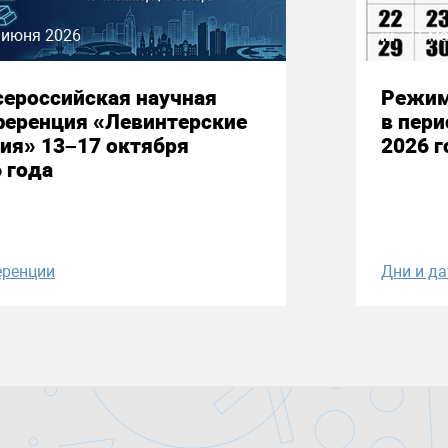
 июня 2026
31 ма
сероссийская научная
Режим
ференция «Левинтерские
в пери
ия» 13–17 октября
2026 г
 года
ренции
Дни и д