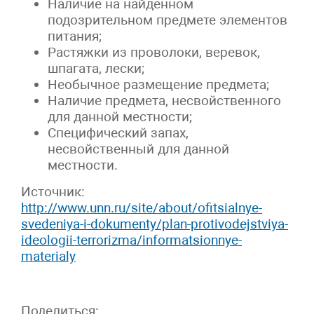
Наличие на найденном
подозрительном предмете элементов
питания;
Растяжки из проволоки, веревок,
шпагата, лески;
Необычное размещение предмета;
Наличие предмета, несвойственного
для данной местности;
Специфический запах,
несвойственный для данной
местности.
Источник:
http://www.unn.ru/site/about/ofitsialnye-
svedeniya-i-dokumenty/plan-protivodejstviya-
ideologii-terrorizma/informatsionnye-
materialy
Поделиться: