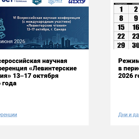
 июня 2026
31 ма
сероссийская научная
Режим
ференция «Левинтерские
в пери
ия» 13–17 октября
2026 г
 года
ренции
Дни и д