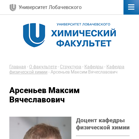
Университет Лобачевского
Главная
-
О факультете
-
Структура
-
Кафедры
-
Кафедра
физической химии
-
Арсеньев Максим Вячеславович
Арсеньев Максим
Вячеславович
Доцент кафедры
физической химии