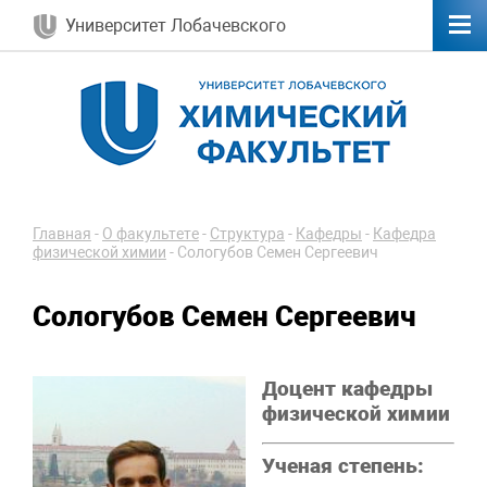
Университет Лобачевского
Главная
-
О факультете
-
Структура
-
Кафедры
-
Кафедра
физической химии
-
Сологубов Семен Сергеевич
Сологубов Семен Сергеевич
Доцент кафедры
физической химии
Ученая степень: