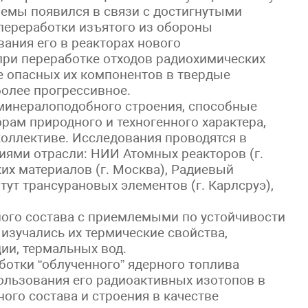
лемы появился в связи с достигнутыми
 переработки изъятого из обороны
вания его в реакторах нового
при переработке отходов радиохимических
 опасных их компонентов в твердые
более прогрессивное.
минералоподобного строения, способные
ам природного и техногенного характера,
коллективе. Исследования проводятся в
иями отрасли: НИИ Атомных реакторов (г.
их материалов (г. Москва), Радиевый
итут трансурановых элементов (г. Карлсруэ),
ого состава с приемлемыми по устойчивости
изучались их термические свойства,
ии, термальных вод.
аботки “облученного” ядерного топлива
ользования его радиоактивных изотопов в
ого состава и строения в качестве