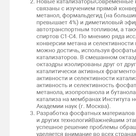
Новые катализаторыСовременные н
связаны с изучением прямой конве
метанол, формальдегид (на больши
превышает 4%) и диметиловый эфи
автотранспортным топливом, а так
спиртов C1-C4. По мнению ряда ис
конверсии метана и селективности
можно достичь, используя фосфаты 
катализаторов. В смешанном октаэ
октаэдры изолированы друг от друг
каталитически активных фрагменто
активности и селективности катал
активность и селективность фосфа
метанола, изопропанола и бутанол
катализа на мембранах Института 
Академии наук (г. Москва).
Разработка фосфатных материалов 
и других технологийВажнейшим эта
успешное решение проблемы обраще
уделяется внимание во всех стран