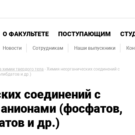
О ФАКУЛЬТЕТЕ
ПОСТУПАЮЩИМ
СТУ
Новости
Сотрудникам
Наши выпускники
Кон
 химии твердого тела
-
Химия неорганических соединений с
либдатов и др.)
ких соединений с
анионами (фосфатов,
тов и др.)