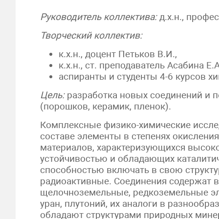
Руководитель коллектива:
д.х.н., профе
Творческий коллектив:
к.х.н., доцент Петьков В.И.,
к.х.н., ст. преподаватель Асабина Е.А
аспиранты и студенты 4-6 курсов х
Цель:
разработка новых соединений и п
(порошков, керамик, пленок).
Комплексные физико-химические иссле
составе элементы в степенях окисления
материалов, характеризующихся высоко
устойчивостью и обладающих каталити
способностью включать в свою структур
радиоактивные. Соединения содержат в
щелочноземельные, редкоземельные эле
уран, плутоний, их аналоги в разнообра
обладают структурами природных минер