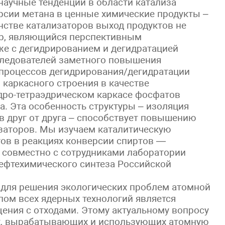
аучные тенденции в области катализа
рсии метана в ценные химические продукты –
нстве катализаторов выход продуктов не
р, являющийся перспективным
же с дегидрированием и дегидратацией
следователей заметного повышения
 процессов дегидрирования/дегидратации
каркасного строения в качестве
дро-тетраэдрическом каркасе фосфатов
а. Эта особенность структуры – изоляция
в друг от друга – способствует повышению
изаторов. Мы изучаем каталитическую
тов в реакциях конверсии спиртов —
а совместно с сотрудниками лаборатории
нефтехимического синтеза Российской
для решения экологических проблем атомной
пом всех ядерных технологий является
ния с отходами. Этому актуальному вопросу
ах, вырабатывающих и использующих атомную