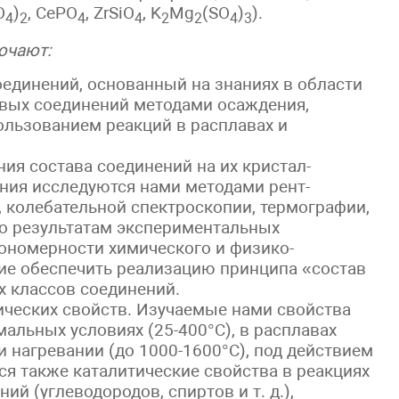
O
)
, CePO
, ZrSiO
, K
Mg
(SO
)
).
4
2
4
4
2
2
4
3
ючают:
единений, основанный на знаниях в области
овых соединений методами осаждения,
ользованием реакций в расплавах и
ния состава соединений на их кристал-
ения исследуются нами методами рент-
 колебательной спектроскопии, термографии,
По результатам экспериментальных
ономерности химического и физико-
ие обеспечить реализацию принципа «состав
х классов соединений.
ических свойств. Изучаемые нами свойства
альных условиях (25-400°C), в расплавах
и нагревании (до 1000-1600°C), под действием
я также каталитические свойства в реакциях
й (углеводородов, спиртов и т. д.),