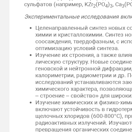
сульфатов (например, KZr
(PO
)
, Ca
(P
2
4
3
3
Экспериментальные исследования вкл
Целенаправленный синтез новых со
химии и кристаллохимии. Синтез н
соосаждения, твердофазным, с исп
оптимизацию условий синтеза.
Изучение их строения, а также влия
лическую структуру. Новые соедин
геновской и нейтронной дифракции,
калориметрии, радиометрии и др. 
исследований устанавливаются зак
химического характера, позволяющ
– строение – свойство» для широки
Изучение химических и физико-хим
включают устойчивость в гидротерм
щелочных хлоридов (600-800°C), пр
радиоактивных излучений. Изучаютс
превращения органических соединени