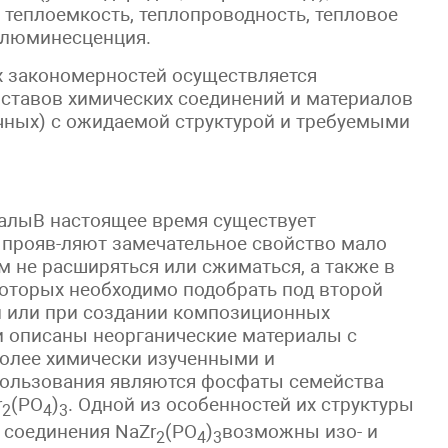
 теплоемкость, теплопроводность, тепловое
 люминесценция.
х закономерностей осуществляется
ставов химических соединений и материалов
чных) с ожидаемой структурой и требуемыми
алыВ настоящее время существует
е прояв-ляют замечательное свойство мало
м не расширяться или сжиматься, а также в
которых необходимо подобрать под второй
й или при создании композиционных
и описаны неорганические материалы с
более химически изученными и
пользования являются фосфаты семейства
r
(PO
)
. Одной из особенностей их структуры
2
4
3
о соединения NaZr
(PO
)
возможны изо- и
2
4
3