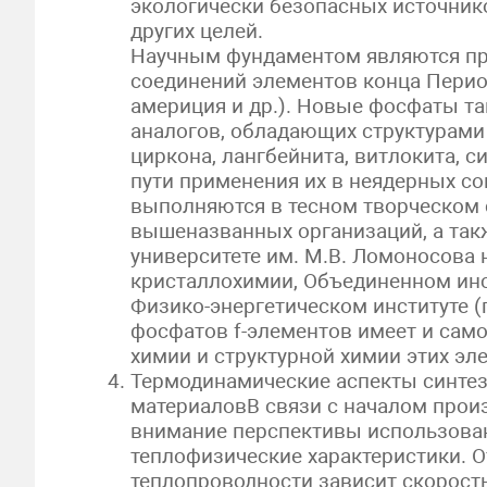
экологически безопасных источник
других целей.
Научным фундаментом являются п
соединений элементов конца Период
америция и др.). Новые фосфаты та
аналогов, обладающих структурами
циркона, лангбейнита, витлокита, 
пути применения их в неядерных со
выполняются в тесном творческом 
вышеназванных организаций, а так
университете им. М.В. Ломоносова 
кристаллохимии, Объединенном инст
Физико-энергетическом институте (
фосфатов f-элементов имеет и само
химии и структурной химии этих эл
Термодинамические аспекты синтез
материаловВ связи с началом прои
внимание перспективы использован
теплофизические характеристики. 
теплопроводности зависит скорость