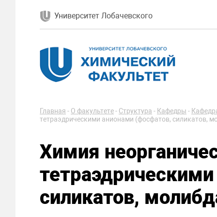
Университет Лобачевского
Главная
-
О факультете
-
Структура
-
Кафедры
-
Кафедра
тетраэдрическими анионами (фосфатов, силикатов, мо
Химия неорганичес
тетраэдрическими 
силикатов, молибда