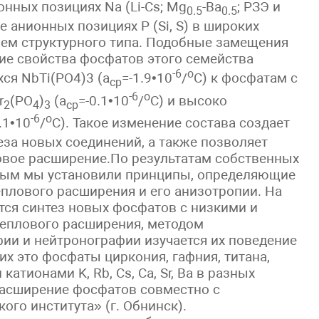
нных позициях Na (Li-Cs; Mg
-Ba
; РЗЭ и
0.5
0.5
также анионных позициях Р (Si, S) в широких
ием структурного типа. Подобные замещения
кие свойства фосфатов этого семейства
-6
o
ся NbTi(PO4)3 (a
=-1.9•10
/
C) к фосфатам с
cp
-6
o
r
(PO
)
(a
=-0.1•10
/
C) и высоко
2
4
3
cp
-6
o
.1•10
/
C). Такое изменение состава создает
еза новых соединений, а также позволяет
овое расширение.По результатам собственных
ным мы установили принципы, определяющие
плового расширения и его анизотропии. На
тся синтез новых фосфатов с низкими и
еплового расширения, методом
ии и нейтронографии изучается их поведение
их это фосфаты циркония, гафния, титана,
катионами K, Rb, Cs, Ca, Sr, Ва в разных
расширение фосфатов совместно с
ого института» (г. Обнинск).