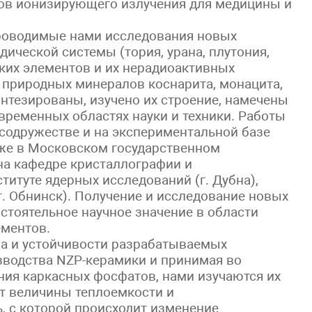
ов ионизирующего излучения для медицины и
роводимые нами исследования новых
ической системы (тория, урана, плутония,
ких элементов и их нерадиоактивных
 природных минералов коснарита, монацита,
синтезированы, изучено их строение, намечены
временных областях науки и техники. Работы
содружестве и на экспериментальной базе
же в Московском государственном
на кафедре кристаллографии и
итуте ядерных исследований (г. Дубна),
г. Обнинск). Получение и исследование новых
стоятельное научное значение в области
ементов.
а и устойчивости разрабатываемых
зводства NZP-керамики и принимая во
ия каркасных фосфатов, нами изучаются их
От величины теплоемкости и
, с которой происходит изменение