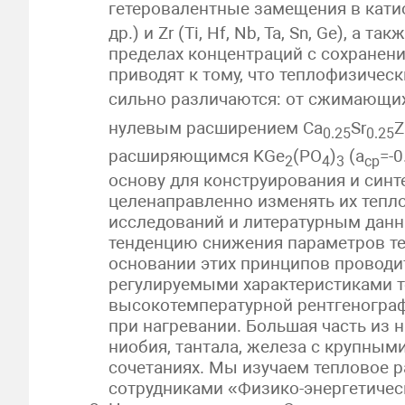
гетеровалентные замещения в катио
др.) и Zr (Ti, Hf, Nb, Ta, Sn, Ge), а 
пределах концентраций с сохранен
приводят к тому, что теплофизичес
сильно различаются: от сжимающих
нулевым расширением Са
Sr
Z
0.25
0.25
расширяющимся KGe
(PO
)
(a
=-0
2
4
3
cp
основу для конструирования и синт
целенаправленно изменять их тепл
исследований и литературным дан
тенденцию снижения параметров те
основании этих принципов проводи
регулируемыми характеристиками т
высокотемпературной рентгенограф
при нагревании. Большая часть из н
ниобия, тантала, железа с крупными 
сочетаниях. Мы изучаем тепловое 
сотрудниками «Физико-энергетическ