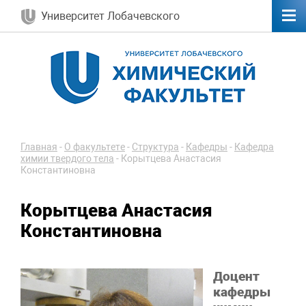
Университет Лобачевского
Главная
-
О факультете
-
Структура
-
Кафедры
-
Кафедра
химии твердого тела
-
Корытцева Анастасия
Константиновна
Корытцева Анастасия
Константиновна
Доцент
кафедры