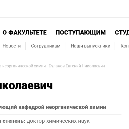
О ФАКУЛЬТЕТЕ
ПОСТУПАЮЩИМ
СТУ
Новости
Сотрудникам
Наши выпускники
Кон
 неорганической химии
-
Буланов Евгений Николаевич
иколаевич
ующий кафедрой неорганической химии
 степень:
доктор химических наук