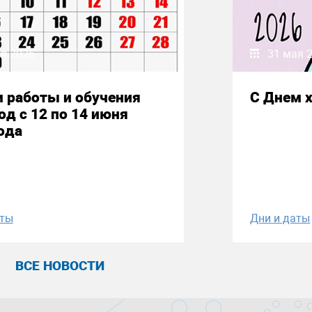
я 2026
31 мая 
 работы и обучения
С Днем 
од с 12 по 14 июня
ода
аты
Дни и даты
ВСЕ НОВОСТИ