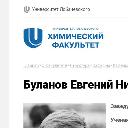
Университет Лобачевского
Главная
-
О факультете
-
Структура
-
Кафедры
-
Кафедра
Буланов Евгений Н
Завед
Ученая