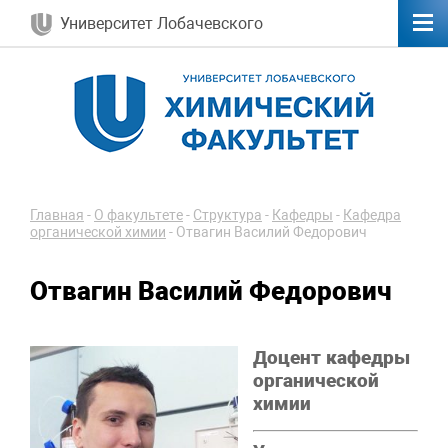
Университет Лобачевского
Главная
-
О факультете
-
Структура
-
Кафедры
-
Кафедра
органической химии
-
Отвагин Василий Федорович
Отвагин Василий Федорович
Доцент кафедры
органической
химии