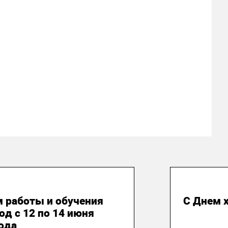
ая 2026
31 мая 
 работы и обучения
С Днем 
од с 12 по 14 июня
ода