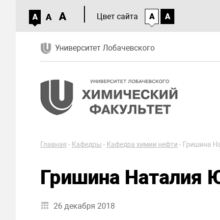
A
A
Цвет сайта
A
A
A
Университет Лобачевского
Главная
-
Кафедры
-
Кафедра химии нефти
-
Гришина Н
Гришина Наталия 
26 декабря 2018