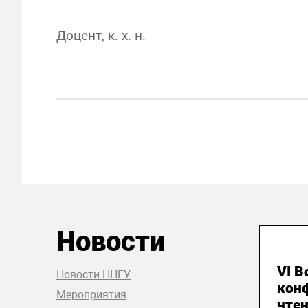
Доцент, к. х. н.
Новости
24
VI В
Новости ННГУ
кон
Мероприятия
чтен