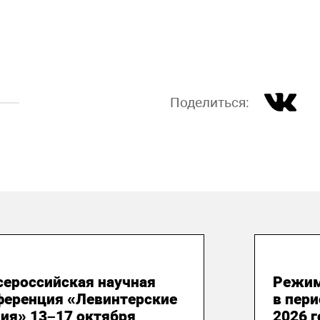
Поделиться:
 июня 2026
31 м
сероссийская научная
Режим
ференция «Левинтерские
в пери
ия» 13–17 октября
2026 г