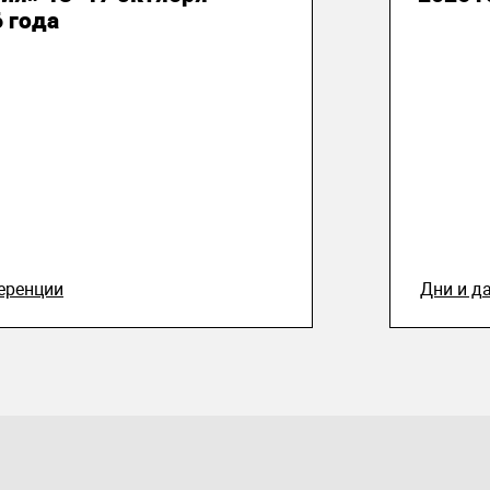
 года
еренции
Дни и д